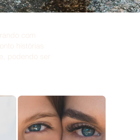
trando com
nto histórias
re, podendo ser