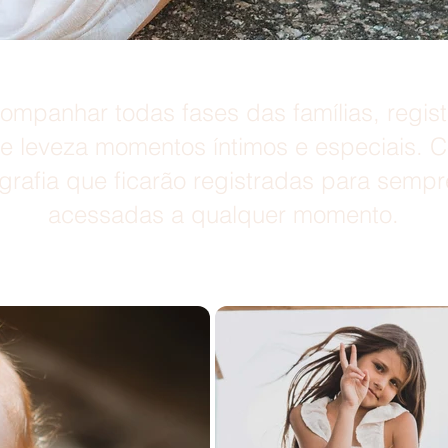
ompanhar todas fases das famílias, regis
 e leveza momentos íntimos e especiais. Co
ografia que ficarão registradas para semp
acessadas a qualquer momento.