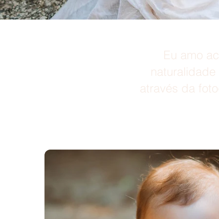
Eu amo ac
naturalidade
através da fot