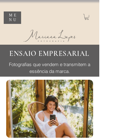
ME
NU
ENSAIO EMPRESARIAL
Fotografias que vendem e transmitem a
essência da marca.