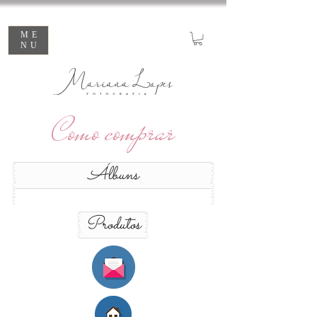
ME
NU
Como comprar
Álbuns
Produtos