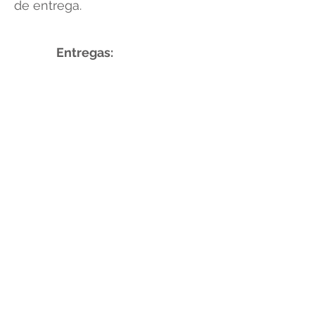
de entrega.
Entregas:
Porto Alegre:
Será cobrado taxa
de entrega à domicilio, solicite o
orçamento. A retirada do pedido
poderá ser feira na escola
Allegro Ballet da Rua Alvarenga,
592 sem taxa de entrega.
Novo Hamburgo:
Entrega na
escola Allegro Ballet (sem taxa
de entrega).
TRUSTED BY: